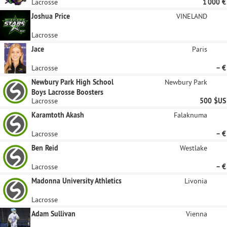
Lacrosse
1 000 €
Joshua Price
VINELAND
Lacrosse
Jace
Paris
Lacrosse
– €
Newbury Park High School
Newbury Park
Boys Lacrosse Boosters
Lacrosse
500 $US
Karamtoth Akash
Falaknuma
Lacrosse
– €
Ben Reid
Westlake
Lacrosse
– €
Madonna University Athletics
Livonia
Lacrosse
Adam Sullivan
Vienna