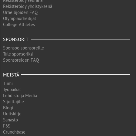
Rekisteröidy seurana
Rekisteröidy yhdistyksenä
Urheilijoiden FAQ
Olympiaurheilijat
College Athletes
SPONSORIT
Sponsoo sponsoreille
Tule sponsoriksi
Sponsoreiden FAQ
MEISTÄ
Tiimi
Työpaikat
Lehdistö ja Media
Sijoittajille
Blogi
Uutiskirje
Sanasto
F6S
Crunchbase