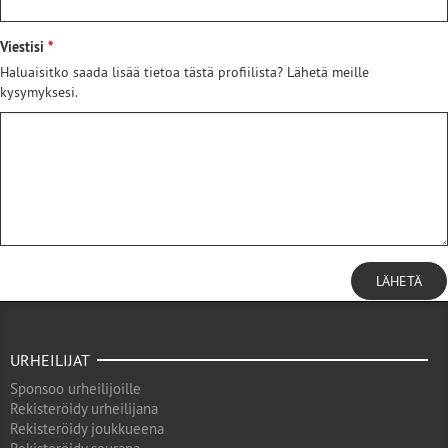
Viestisi
Haluaisitko saada lisää tietoa tästä profiilista? Lähetä meille
kysymyksesi.
LÄHETÄ
URHEILIJAT
Sponsoo urheilijoille
Rekisteröidy urheilijana
Rekisteröidy joukkueena