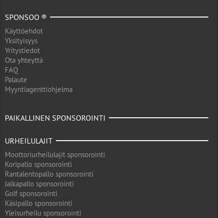
SPONSOO ®
Käyttöehdot
Yksityisyys
Yritystiedot
Ota yhteyttä
FAQ
Palaute
Myyntiagenttiohjelma
PAIKALLINEN SPONSOROINTI
URHEILULAJIT
Moottoriurheilulajit sponsorointi
Koripallo sponsorointi
Rantalentopallo sponsorointi
Jalkapallo sponsorointi
Golf sponsorointi
Käsipallo sponsorointi
Yleisurheilu sponsorointi