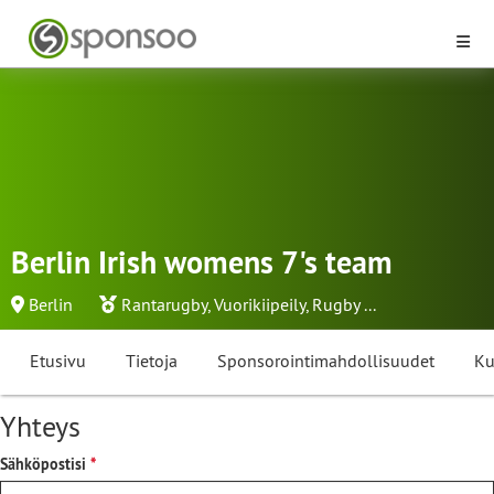
Berlin Irish womens 7's team
Berlin
Rantarugby
,
Vuorikiipeily
,
Rugby
...
Etusivu
Tietoja
Sponsorointimahdollisuudet
Ku
Yhteys
Sähköpostisi