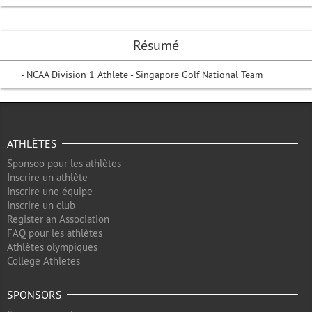
Résumé
- NCAA Division 1 Athlete - Singapore Golf National Team
ATHLÈTES
Sponsoo pour les athlètes
Inscrire un athlète
Inscrire une équipe
Inscrire un club
Register an Association
FAQ pour les athlètes
Athlètes olympiques
College Athletes
SPONSORS