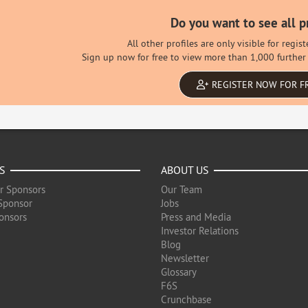
Do you want to see all p
All other profiles are only visible for regi
Sign up now for free to view more than 1,000 further 
REGISTER NOW FOR F
S
ABOUT US
r Sponsors
Our Team
Sponsor
Jobs
onsors
Press and Media
Investor Relations
Blog
Newsletter
Glossary
F6S
Crunchbase