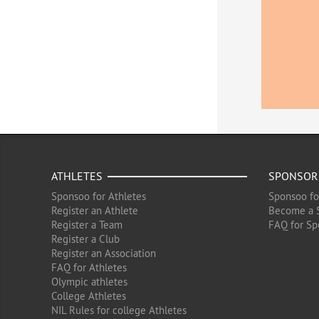
ATHLETES
SPONSOR
Sponsoo for Athletes
Sponsoo fo
Register an Athlete
Become a 
Register a Team
FAQ for Sp
Register a Club
Register an Association
FAQ for Athletes
Olympic athletes
College Athletes
NIL Rules for college Athletes