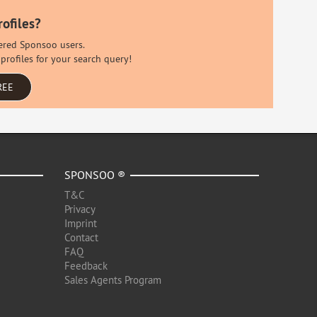
rofiles?
stered Sponsoo users.
profiles for your search query!
REE
SPONSOO ®
T&C
Privacy
Imprint
Contact
FAQ
Feedback
Sales Agents Program