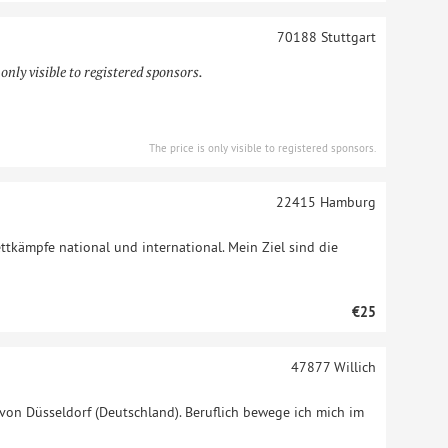
70188
Stuttgart
 only visible to registered sponsors.
The price is only visible to registered sponsors.
22415
Hamburg
ttkämpfe national und international. Mein Ziel sind die
€25
47877
Willich
 von Düsseldorf (Deutschland). Beruflich bewege ich mich im