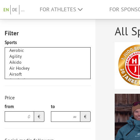
FOR ATHLETES
FOR SPONS
EN
DE
...
All S
Filter
Sports
Price
from
to
€
€