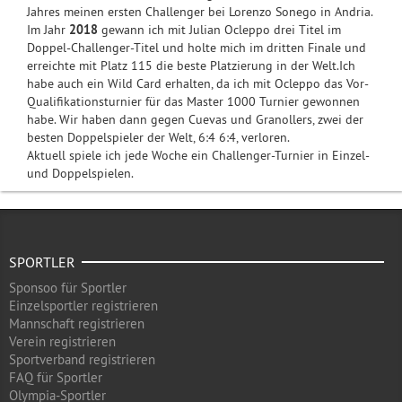
Jahres meinen ersten Challenger bei Lorenzo Sonego in Andria.
Im Jahr
2018
gewann ich mit Julian Ocleppo drei Titel im
Doppel-Challenger-Titel und holte mich im dritten Finale und
erreichte mit Platz 115 die beste Platzierung in der Welt.Ich
habe auch ein Wild Card erhalten, da ich mit Ocleppo das Vor-
Qualifikationsturnier für das Master 1000 Turnier gewonnen
habe. Wir haben dann gegen Cuevas und Granollers, zwei der
besten Doppelspieler der Welt, 6:4 6:4, verloren.
Aktuell spiele ich jede Woche ein Challenger-Turnier in Einzel-
und Doppelspielen.
SPORTLER
Sponsoo für Sportler
Einzelsportler registrieren
Mannschaft registrieren
Verein registrieren
Sportverband registrieren
FAQ für Sportler
Olympia-Sportler