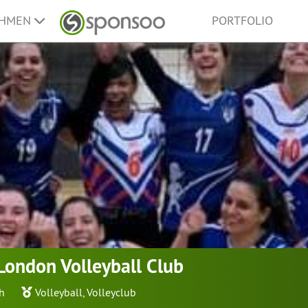
EHMEN
PORTFOLIO
London Volleyball Club
h
Volleyball
,
Volleyclub