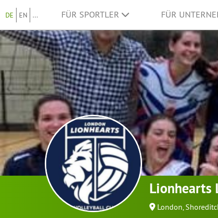
FÜR SPORTLER
FÜR UNTERN
DE
EN
...
Lionhearts 
London, Shoreditc