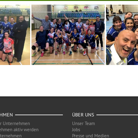
EHMEN
ÜBER UNS
ür Unternehmen
Unser Team
ehmen aktiv werden
Jobs
nternehmen
Presse und Medien