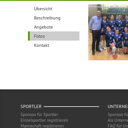
Übersicht
Beschreibung
Angebote
Fotos
Kontakt
SPORTLER
UNTERN
Sponsoo für Sportler
Sponsoo f
Einzelsportler registrieren
Als Untern
Mannschaft registrieren
FAQ für U