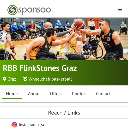
RBB FlinkStones Graz
Graz
Wheelchair basketball
Home
About
Offers
Photos
Contact
Reach / Links
Instagram:
n/a