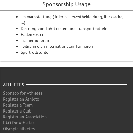
Sponsorship Usage
Teamausstattung (Trikots, Freizeitbekleidung, Rucksäcke,
...)
Deckung von Fahrtkosten und Transportmitteln
Hallenkosten
Trainerhonorare
Teilnahme an internationalen Turnieren
Sportrollstühle
ATHLETES
Sponsoo for Athletes
Register an Athlete
Register a Team
Register a Club
Register an Association
FAQ for Athletes
Olympic athletes