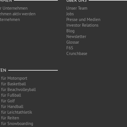
EHMEN
ÜBER UNS
ür Unternehmen
Unser Team
ehmen aktiv werden
Jobs
nternehmen
Presse und Medien
Investor Relations
Blog
Newsletter
Glossar
F6S
Crunchbase
TEN
 für Motorsport
 für Basketball
 für Beachvolleyball
 für Fußball
 für Golf
 für Handball
für Leichtathletik
 für Reiten
 für Snowboarding