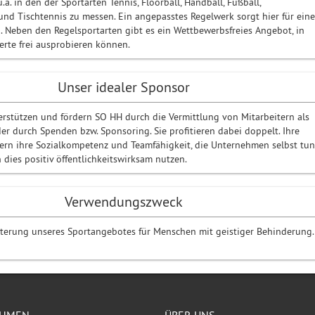
u.a. in den der Sportarten Tennis, Floorball, Handball, Fußball,
 und Tischtennis zu messen. Ein angepasstes Regelwerk sorgt hier für ein
. Neben den Regelsportarten gibt es ein Wettbewerbsfreies Angebot, in
erte frei ausprobieren können.
Unser idealer Sponsor
stützen und fördern SO HH durch die Vermittlung von Mitarbeitern als
der durch Spenden bzw. Sponsoring. Sie profitieren dabei doppelt. Ihre
tern ihre Sozialkompetenz und Teamfähigkeit, die Unternehmen selbst tun
dies positiv öffentlichkeitswirksam nutzen.
Verwendungszweck
terung unseres Sportangebotes für Menschen mit geistiger Behinderung.