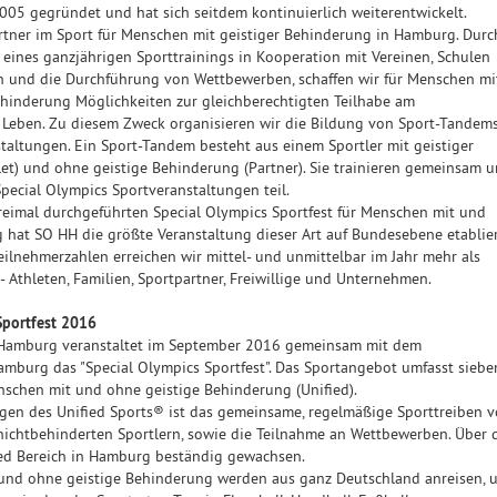
5 gegründet und hat sich seitdem kontinuierlich weiterentwickelt.
artner im Sport für Menschen mit geistiger Behinderung in Hamburg. Durc
g eines ganzjährigen Sporttrainings in Kooperation mit Vereinen, Schulen
n und die Durchführung von Wettbewerben, schaffen wir für Menschen mi
ehinderung Möglichkeiten zur gleichberechtigten Teilhabe am
n Leben. Zu diesem Zweck organisieren wir die Bildung von Sport-Tandem
taltungen. Ein Sport-Tandem besteht aus einem Sportler mit geistiger
et) und ohne geistige Behinderung (Partner). Sie trainieren gemeinsam 
ecial Olympics Sportveranstaltungen teil.
reimal durchgeführten Special Olympics Sportfest für Menschen mit und
hat SO HH die größte Veranstaltung dieser Art auf Bundesebene etablier
ilnehmerzahlen erreichen wir mittel- und unmittelbar im Jahr mehr als
 Athleten, Familien, Sportpartner, Freiwillige und Unternehmen.
Sportfest 2016
 Hamburg veranstaltet im September 2016 gemeinsam mit dem
mburg das "Special Olympics Sportfest". Das Sportangebot umfasst siebe
nschen mit und ohne geistige Behinderung (Unified). ​
egen des Unified Sports® ist das gemeinsame, regelmäßige Sporttreiben 
ichtbehinderten Sportlern, sowie die Teilnahme an Wettbewerben. Über 
fied Bereich in Hamburg beständig gewachsen.
 und ohne geistige Behinderung werden aus ganz Deutschland anreisen, 