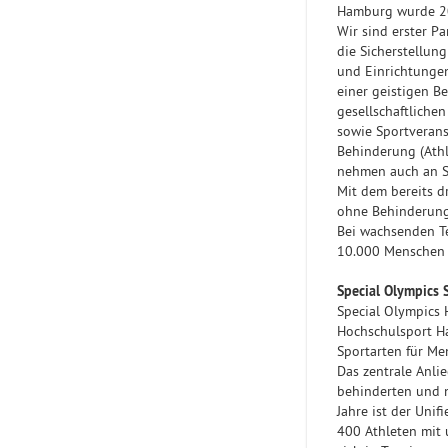
Hamburg wurde 200
Wir sind erster P
die Sicherstellun
und Einrichtunge
einer geistigen B
gesellschaftliche
sowie Sportverans
Behinderung (Athl
nehmen auch an Sp
Mit dem bereits d
ohne Behinderung 
Bei wachsenden Te
10.000 Menschen -
Special Olympics 
Special Olympics
Hochschulsport Ha
Sportarten für Me
Das zentrale Anli
behinderten und n
Jahre ist der Uni
400 Athleten mit