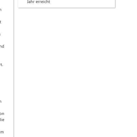
Jahr erreicht
h
t
s
und
t.
n
von
die
um