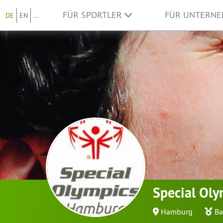
FÜR SPORTLER
FÜR UNTERN
DE
EN
...
Special Ol
Hamburg
Ba