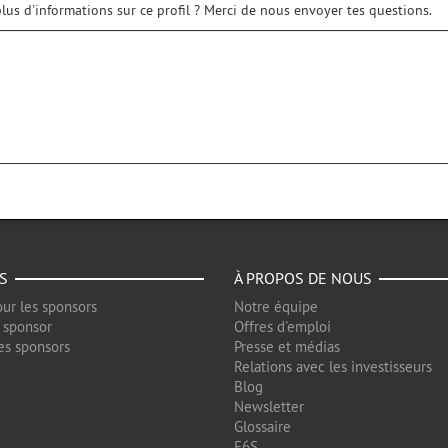
lus d'informations sur ce profil ? Merci de nous envoyer tes questions.
S
À PROPOS DE NOUS
ur les sponsors
Notre équipe
 sponsor
Offres d'emploi
es sponsors
Presse et médias
Relations avec les investisseurs
Blog
Newsletter
Glossaire
F6S