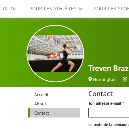
POUR LES ATHLÈTES
POUR LES SP
FR
EN
...
Treven Braz
Huntington
Contact
Accueil
About
Ton adresse e-mail
Contact
Le texte de la demand