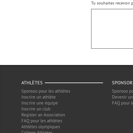
Tu souhaites recevoir p
ATHLÈTES
SPONSOR
Sponsoo pour les athlètes
Sponsoo po
Inscrire un athlète
Devenir un
Inscrire une équipe
FAQ pour l
Inscrire un club
Register an Association
FAQ pour les athlètes
Athlètes olympiques
College Athletes