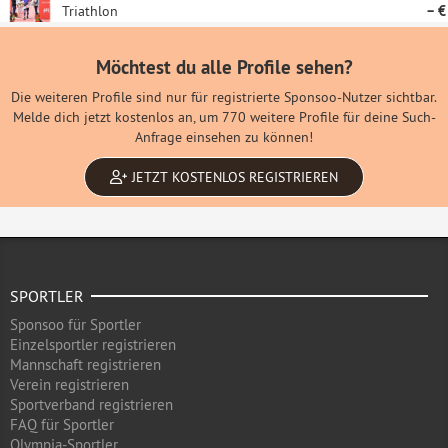
Triathlon
– €
Möchtest du alle Profile sehen?
Die weiteren Profile sind nur für registrierte Sponsoo-Nutzer sichtbar.
Melde dich jetzt kostenlos an, um 770 weitere Profile für deine Such-
Anfrage einsehen zu können!
JETZT KOSTENLOS REGISTRIEREN
SPORTLER
Sponsoo für Sportler
Einzelsportler registrieren
Mannschaft registrieren
Verein registrieren
Sportverband registrieren
FAQ für Sportler
Olympia-Sportler