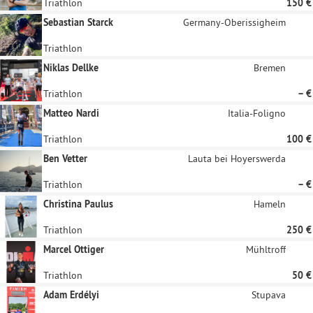
Triathlon
150 €
Sebastian Starck
Germany-Oberissigheim
Triathlon
Niklas Dellke
Bremen
Triathlon
– €
Matteo Nardi
Italia-Foligno
Triathlon
100 €
Ben Vetter
Lauta bei Hoyerswerda
Triathlon
– €
Christina Paulus
Hameln
Triathlon
250 €
Marcel Ottiger
Mühltroff
Triathlon
50 €
Adam Erdélyi
Stupava