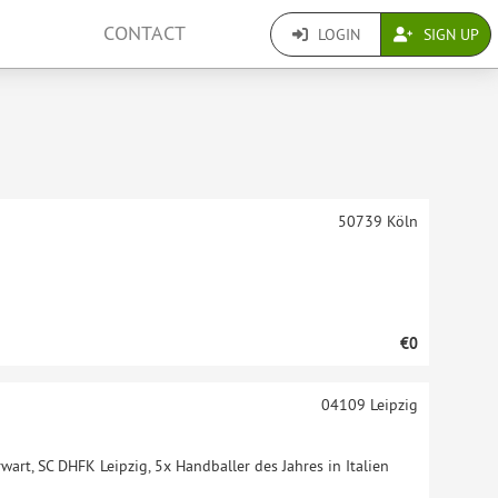
CONTACT
LOGIN
SIGN UP
50739
Köln
€0
04109
Leipzig
wart, SC DHFK Leipzig, 5x Handballer des Jahres in Italien