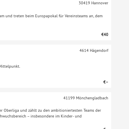
30419
Hannover
am und treten beim Europapokal für Vereinsteams an, dem
€40
4614
Hägendorf
Mittelpunkt.
€–
41199
Mönchengladbach
er Oberliga und zählt zu den ambitioniertesten Teams der
chwuchsbereich – insbesondere im Kinder- und