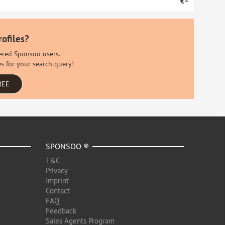
€–
rofiles?
stered Sponsoo users.
es for your search query!
REE
SPONSOO ®
T&C
Privacy
Imprint
Contact
FAQ
Feedback
Sales Agents Program