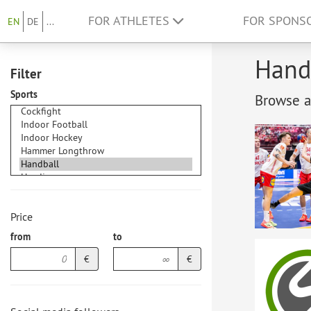
FOR ATHLETES
FOR SPONS
EN
DE
...
Handb
Filter
Sports
Browse at
Price
from
to
€
€