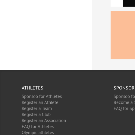
ATHLETES
SPONSOR
Sponsoo for Athletes
Sponsoo fo
Register an Athlete
Become a 
Register a Team
FAQ for Sp
Register a Club
Register an Association
FAQ for Athletes
Olympic athletes