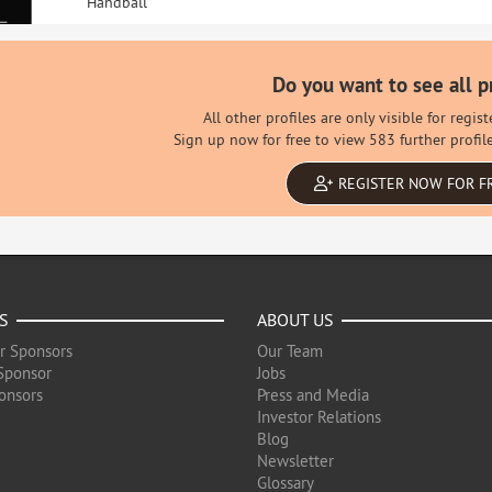
Handball
Do you want to see all p
All other profiles are only visible for regi
Sign up now for free to view 583 further profil
REGISTER NOW FOR F
S
ABOUT US
r Sponsors
Our Team
Sponsor
Jobs
onsors
Press and Media
Investor Relations
Blog
Newsletter
Glossary