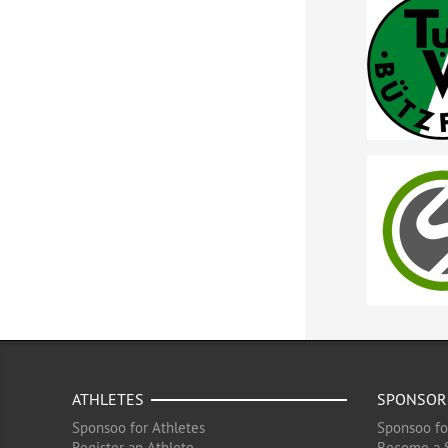
ATHLETES
SPONSOR
Sponsoo for Athletes
Sponsoo fo
Register an Athlete
Become a 