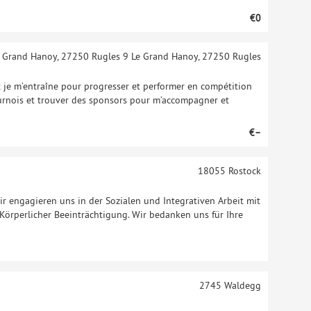
€0
e Grand Hanoy, 27250 Rugles
9 Le Grand Hanoy, 27250 Rugles
x je m’entraîne pour progresser et performer en compétition
urnois et trouver des sponsors pour m’accompagner et
€–
18055
Rostock
ir engagieren uns in der Sozialen und Integrativen Arbeit mit
örperlicher Beeinträchtigung. Wir bedanken uns für Ihre
2745
Waldegg