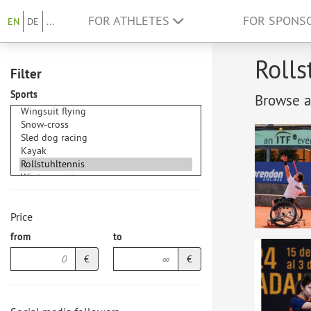
FOR ATHLETES
FOR SPONS
EN
DE
...
Rolls
Filter
Sports
Browse at
Price
from
to
€
€