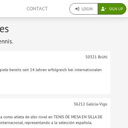
CONTACT
LOGIN
SIGN UP
les
ennis.
50321
Brühl
iele bereits seit 14 Jahren erfolgreich bei internationalen
36212
Galicia-Vigo
da como atleta de alto nivel en TENIS DE MESA EN SILLA DE
internacional, representando a la selección española.