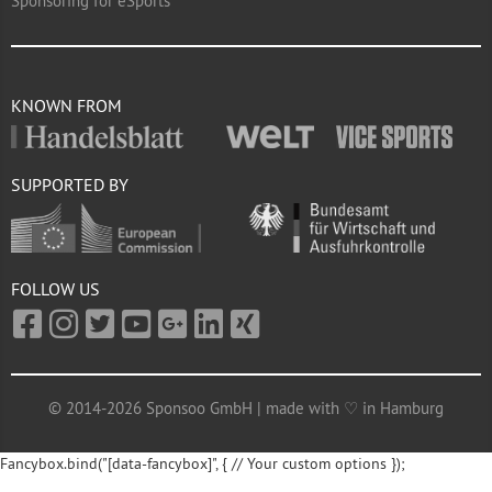
Sponsoring for eSports
KNOWN FROM
SUPPORTED BY
FOLLOW US
© 2014-2026 Sponsoo GmbH | made with ♡ in Hamburg
Fancybox.bind("[data-fancybox]", { // Your custom options });