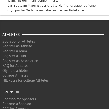
Team, mit dem man rechnen muss.
Das Bobteam Maier ist der größte Hoffnungsträger auf eine
Olympische Medaille im österreichischen Bob-Lager.
ATHLETES
Sponsoo for Athletes
Register an Athlete
Register a Team
Register a Club
Register an Association
FAQ for Athletes
Olympic athletes
College Athletes
NIL Rules for college Athletes
SPONSORS
Sponsoo for Sponsors
Become a Sponsor
FAQ for Sponsors