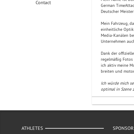
Contact
German TimeAttack
Deutscher Meister
Mein Fahrzeug, da
einheitliche Opti
Media-Kanälen bes
Unternehmen auch
Dank der offiziel
regelmäßig Fotos 
ich aktiv meine M
breiten und motor
Ich würde mich se
optimal in Szene z
ATHLETES
SPONSOR