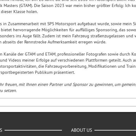
 Masters (GTAM). Die Saison 2023 war mein bisher größter Erfolg: Ich k
 dieser Klasse holen.
s in Zusammenarbeit mit SPS Motorsport aufgebaut wurde, sowie mein Si
k bietet hervorragende Möglichkeiten für auffälliges Sponsoring, das sowo
onders ins Auge fällt. Zudem ist mein Fahrzeug straßenzugelassen und w
 abseits der Rennstrecke Aufmerksamkeit erregen würde.
len Kanäle der GTAM und ETAM, professioneller Fotografen sowie durch 
und Videos meiner Erfolge auf verschiedenen Plattformen geteilt. Auch
otorsportaktivitäten, die Fahrzeugvorbereitung, Modifikationen und Train
sportbegeisterten Publikum präsentiert.
hr freuen, mit Ihnen einen Partner und Sponsor zu gewinnen, um gemein
u setzen.
S
ABOUT US