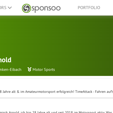
ORS
PORTFOLIO
nold
anken-Eibach
Motor Sports
8 Jahre alt & im Amateurmotorsport erfolgreich! TimeAttack - Fahren auf'
inik Arnold, ich bin 28 Jahre alt und seit 2018 im Motorsport aktiv. Was