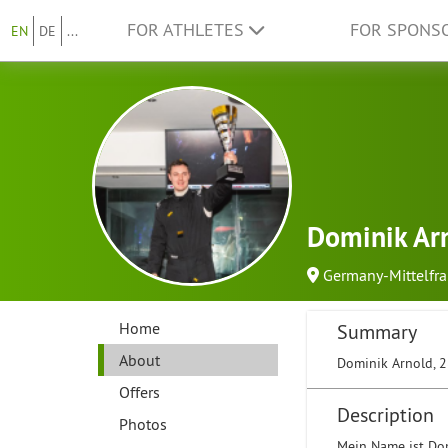
FOR ATHLETES
FOR SPONS
EN
DE
...
Dominik Ar
Germany-Mittelfr
Home
Summary
About
Dominik Arnold, 2
Offers
Description
Photos
Mein Name ist Dom