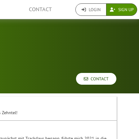
CONTACT
LOGIN
SIGN UP
CONTACT
s Zehntel!
 zunächst mit Trackdays begann, führte mich 2021 in die