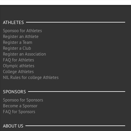
ATHLETES
Sponsoo for Athletes
Register an Athlete
Register a Team
Register a Club
Register an Association
FAQ for Athletes
Olympic athletes
College Athletes
NIL Rules for college Athletes
SPONSORS
Sponsoo for Sponsors
Become a Sponsor
FAQ for Sponsors
ABOUT US