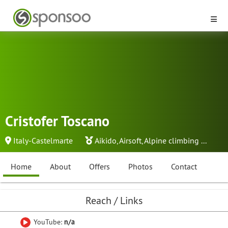
Cristofer Toscano
Italy-Castelmarte
Aikido
,
Airsoft
,
Alpine climbing
...
Home
About
Offers
Photos
Contact
Reach / Links
YouTube:
n/a