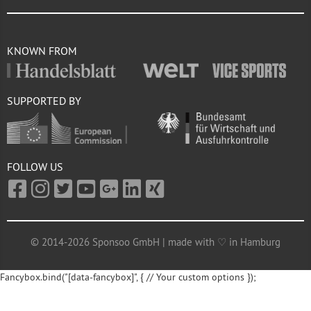
KNOWN FROM
SUPPORTED BY
FOLLOW US
© 2014-2026 Sponsoo GmbH | made with ♡ in Hamburg
Fancybox.bind("[data-fancybox]", { // Your custom options });