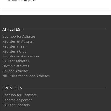
ATHLETES
Sponsoo for Athletes
Register an Athlete
Register a Team
Register a Club
Register an Association
FAQ for Athletes
Olympic athletes
College Athletes
NIL Rules for college Athletes
SPONSORS
Sponsoo for Sponsors
Become a Sponsor
FAQ for Sponsors