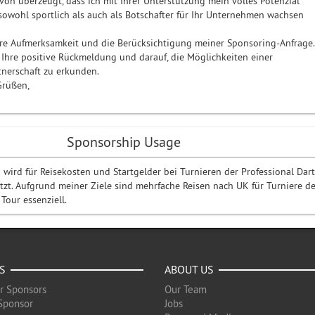
avon überzeugt, dass ich mit Ihrer Unterstützung mein volles Potenzial
owohl sportlich als auch als Botschafter für Ihr Unternehmen wachsen
hre Aufmerksamkeit und die Berücksichtigung meiner Sponsoring-Anfrage.
f Ihre positive Rückmeldung und darauf, die Möglichkeiten einer
nerschaft zu erkunden.
Grüßen,
n
Sponsorship Usage
 wird für Reisekosten und Startgelder bei Turnieren der Professional Dart
zt. Aufgrund meiner Ziele sind mehrfache Reisen nach UK für Turniere de
our essenziell.
S
ABOUT US
r Sponsors
Our Team
Sponsor
Jobs