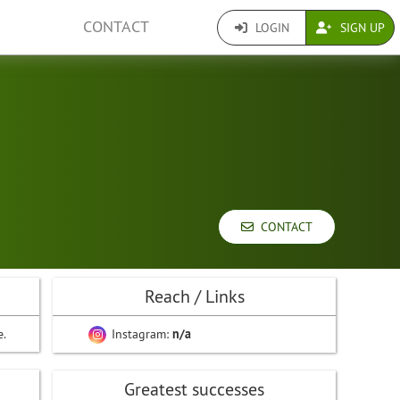
CONTACT
LOGIN
SIGN UP
CONTACT
Reach / Links
e.
Instagram:
n/a
Greatest successes