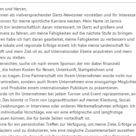
en und Herren,
hnen als vielversprechender Darts-Newcomer vorstellen und Ihr Interesse
ponsor für meine sportliche Karriere wecken. Mein Name ist Jannis
 bin leidenschaftlich daran interessiert, im Darts auf größere und
rniere zu fahren, um meine Fähigkeiten auf die nächste Stufe zu bringen.
hren habe ich hart daran gearbeitet, meine Fähigkeiten zu verbessern und
e lokale und regionale Erfolge erzielt. Ich habe meine Leidenschaft für
eft und mein Ziel ist es, auf internationaler Ebene anzutreten und mein
is zu stellen.
erreichen, suche ich nach einem Sponsor, der mir dabei finanziell
, die hohen Kosten für Reisen, Unterkunft, Startgebühren und
n zu tragen. Eine Partnerschaft mit Ihrem Unternehmen würde nicht nur
rantreiben, sondern auch Ihrem Unternehmen eine einzigartige Möglichke
e und Produkte einem internationalen Publikum zu präsentieren.
ürde ich Ihr Unternehmen bei jedem Turnier und Event repräsentieren, an
. Das könnte in Form von Logoaufdrucken auf meiner Kleidung, Social-
 Erwähnungen in Interviews oder anderen Werbemaßnahmen erfolgen. Ich
 individuelle Vorschläge, wie wir eine erfolgreiche und langfristige
auen können, die für beide Seiten vorteilhaft ist.
rne für ein persönliches Treffen zur Verfügung, um meine Ziele, Erfolge 
läutern und zu diskutieren, wie eine mögliche Zusammenarbeit aussehen