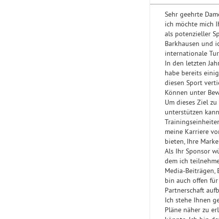
Sehr geehrte Dam
ich möchte mich I
als potenzieller S
Barkhausen und ich
internationale Tu
In den letzten Ja
habe bereits einig
diesen Sport verti
Können unter Bewe
Um dieses Ziel zu 
unterstützen kann
Trainingseinheite
meine Karriere vo
bieten, Ihre Mark
Als Ihr Sponsor w
dem ich teilnehme
Media-Beiträgen,
bin auch offen für
Partnerschaft aufb
Ich stehe Ihnen ge
Pläne näher zu er