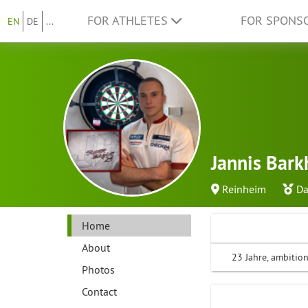
FOR ATHLETES
FOR SPONS
EN
DE
...
Jannis Bar
Reinheim
Da
Home
About
23 Jahre, ambition
Photos
Contact