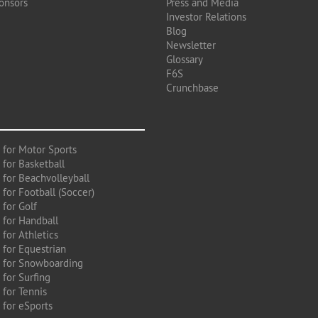
onsors
Press and Media
Investor Relations
Blog
Newsletter
Glossary
F6S
Crunchbase
 for Motor Sports
 for Basketball
 for Beachvolleyball
for Football (Soccer)
 for Golf
 for Handball
for Athletics
 for Equestrian
 for Snowboarding
for Surfing
 for Tennis
 for eSports