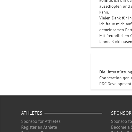
könnte. Ich bin d
ausschöpfen und s
kann.
Vielen Dank für I
Ich freue mich au
gemeinsamen Part
Mit freundlichen 
Jannis Barkhause
Die Unterstützung
Cooperation genut
PDC Development T
ATHLETES
SPONSOR
Sponsoo for Athletes
Sponsoo fo
Register an Athlete
Become a 