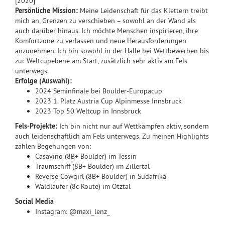
[2020]
Persönliche Mission:
Meine Leidenschaft für das Klettern treibt
mich an, Grenzen zu verschieben – sowohl an der Wand als
auch darüber hinaus. Ich möchte Menschen inspirieren, ihre
Komfortzone zu verlassen und neue Herausforderungen
anzunehmen. Ich bin sowohl in der Halle bei Wettbewerben bis
zur Weltcupebene am Start, zusätzlich sehr aktiv am Fels
unterwegs.
Erfolge (Auswahl):
2024 Seminfinale bei Boulder-Europacup
2023 1. Platz Austria Cup Alpinmesse Innsbruck
2023 Top 50 Weltcup in Innsbruck
Fels-Projekte:
Ich bin nicht nur auf Wettkämpfen aktiv, sondern
auch leidenschaftlich am Fels unterwegs. Zu meinen Highlights
zählen Begehungen von:
Casavino (8B+ Boulder) im Tessin
Traumschiff (8B+ Boulder) im Zillertal
Reverse Cowgirl (8B+ Boulder) in Südafrika
Waldläufer (8c Route) im Ötztal
Social Media
Instagram: @maxi_lenz_