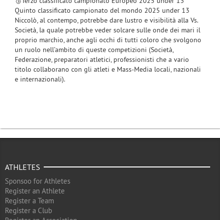
🥉Terzo classificato campionato Europeo 2025 under 13
Quinto classificato campionato del mondo 2025 under 13
Niccolò, al contempo, potrebbe dare lustro e visibilità alla Vs.
Società, la quale potrebbe veder solcare sulle onde dei mari il
proprio marchio, anche agli occhi di tutti coloro che svolgono
un ruolo nell’ambito di queste competizioni (Società,
Federazione, preparatori atletici, professionisti che a vario
titolo collaborano con gli atleti e Mass-Media locali, nazionali
e internazionali).
ATHLETES
Sponsoo for Athletes
Register an Athlete
Register a Team
Register a Club