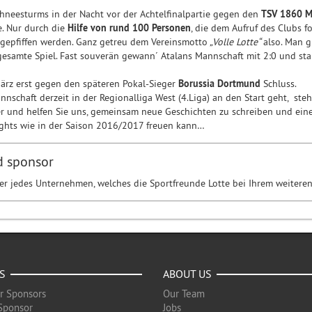
hneesturms in der Nacht vor der Achtelfinalpartie gegen den
TSV 1860 
e. Nur durch die
Hilfe von rund 100 Personen
, die dem Aufruf des Clubs 
ngepfiffen werden. Ganz getreu dem Vereinsmotto
„Volle Lotte“
also. Man g
gesamte Spiel. Fast souverän gewann´ Atalans Mannschaft mit 2:0 und stand
ärz erst gegen den späteren Pokal-Sieger
Borussia Dortmund
Schluss.
nschaft derzeit in der Regionalliga West (4.Liga) an den Start geht, steh
r und helfen Sie uns, gemeinsam neue Geschichten zu schreiben und eine
ights wie in der Saison 2016/2017 freuen kann…
d sponsor
er jedes Unternehmen, welches die Sportfreunde Lotte bei Ihrem weitere
S
ABOUT US
r Sponsors
Our Team
Sponsor
Jobs