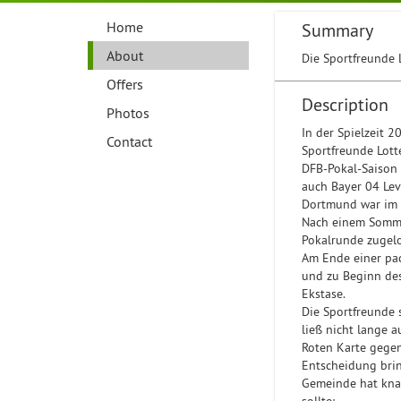
Home
Summary
About
Die Sportfreunde L
Offers
Description
Photos
In der Spielzeit 2
Contact
Sportfreunde Lotte
DFB-Pokal-Saison 
auch Bayer 04 Lev
Dortmund war im V
Nach einem Somme
Pokalrunde zugel
Am Ende einer pac
und zu Beginn des
Ekstase.
Die Sportfreunde 
ließ nicht lange 
Roten Karte gegen
Entscheidung brin
Gemeinde hat knap