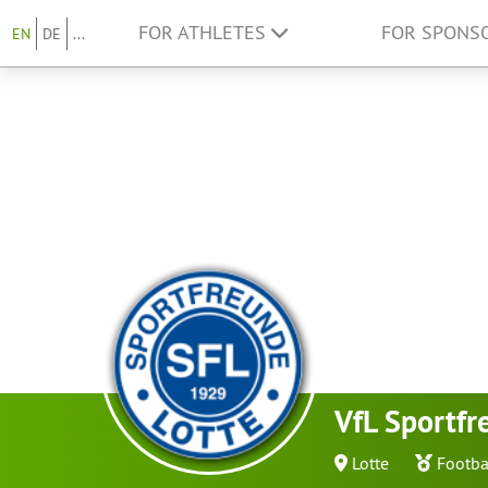
FOR ATHLETES
FOR SPONS
EN
DE
...
VfL Sportfr
Lotte
Footba