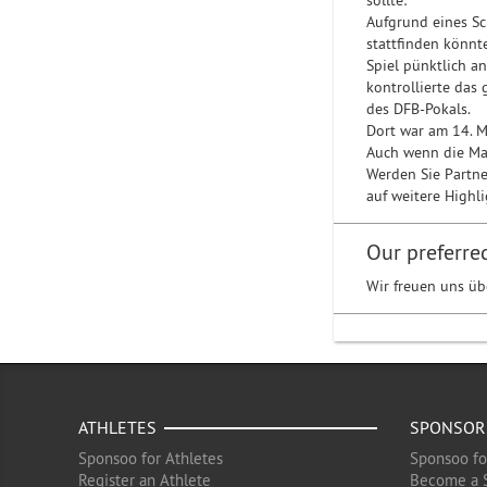
sollte:
Aufgrund eines Sc
stattfinden könnt
Spiel pünktlich a
kontrollierte das 
des DFB-Pokals.
Dort war am 14. M
Auch wenn die Man
Werden Sie Partne
auf weitere Highl
Our preferre
Wir freuen uns üb
ATHLETES
SPONSOR
Sponsoo for Athletes
Sponsoo fo
Register an Athlete
Become a 