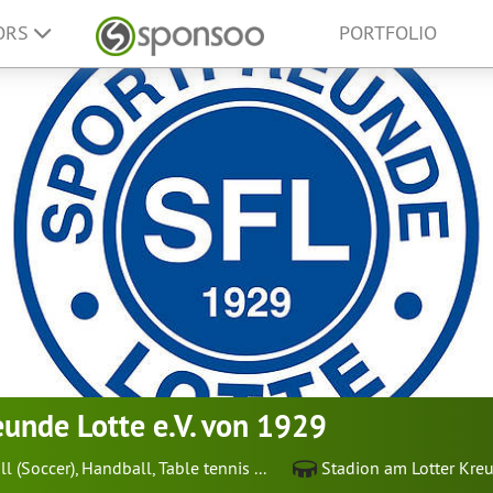
ORS
PORTFOLIO
eunde Lotte e.V. von 1929
ll (Soccer)
,
Handball
,
Table tennis
...
Stadion am Lotter Kre