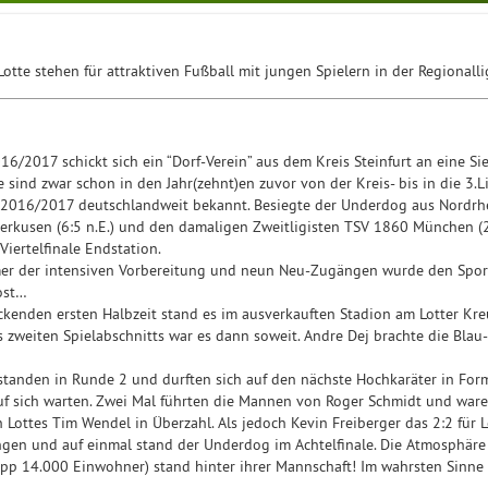
otte stehen für attraktiven Fußball mit jungen Spielern in der Regionalli
016/2017 schickt sich ein “Dorf-Verein” aus dem Kreis Steinfurt an eine Sie
 sind zwar schon in den Jahr(zehnt)en zuvor von der Kreis- bis in die 3.L
2016/2017 deutschlandweit bekannt. Besiegte der Underdog aus Nordrhe
erkusen (6:5 n.E.) und den damaligen Zweitligisten TSV 1860 München (2:
iertelfinale Endstation.
r der intensiven Vorbereitung und neun Neu-Zugängen wurde den Spor
ost…
kenden ersten Halbzeit stand es im ausverkauften Stadion am Lotter Kreu
 zweiten Spielabschnitts war es dann soweit. Andre Dej brachte die Blau
standen in Runde 2 und durften sich auf den nächste Hochkaräter in Fo
auf sich warten. Zwei Mal führten die Mannen von Roger Schmidt und war
 Lottes Tim Wendel in Überzahl. Als jedoch Kevin Freiberger das 2:2 für L
gen und auf einmal stand der Underdog im Achtelfinale. Die Atmosphäre 
p 14.000 Einwohner) stand hinter ihrer Mannschaft! Im wahrsten Sinne d