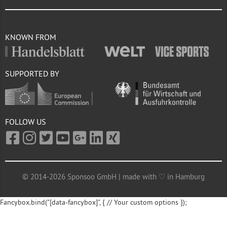
KNOWN FROM
SUPPORTED BY
FOLLOW US
© 2014-2026 Sponsoo GmbH | made with ♡ in Hamburg
Fancybox.bind("[data-fancybox]", { // Your custom options });