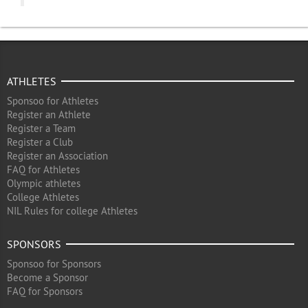
ATHLETES
Sponsoo for Athletes
Register an Athlete
Register a Team
Register a Club
Register an Association
FAQ for Athletes
Olympic athletes
College Athletes
NIL Rules for college Athletes
SPONSORS
Sponsoo for Sponsors
Become a Sponsor
FAQ for Sponsors