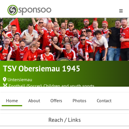
TSV Obersiemau 1945
Untersiemau
Football (Soccer)
,
Children and youth sports
Home
About
Offers
Photos
Contact
Reach / Links