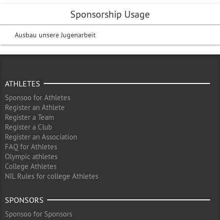
Sponsorship Usage
Ausbau unsere Jugenarbeit
ATHLETES
Sponsoo for Athletes
Register an Athlete
Register a Team
Register a Club
Register an Association
FAQ for Athletes
Olympic athletes
College Athletes
NIL Rules for college Athletes
SPONSORS
Sponsoo for Sponsors