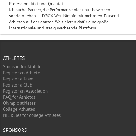
Professionalität und Qualität.
Ich suche Partner, die Performance nicht nur bewerben,
sondern leben – HYROX Wettkämpfe mit mehreren Tausend
Athleten auf der ganzen Welt bieten dafür eine große,
internationale und stetig wachsende Plattform.
ATHLETES
Sponsoo for Athletes
Register an Athlete
Register a Team
Register a Club
Register an Association
FAQ for Athletes
Olympic athletes
College Athletes
NIL Rules for college Athletes
SPONSORS