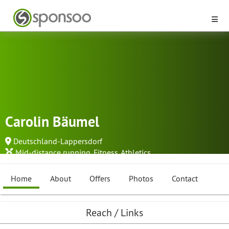
Carolin Bäumel
Deutschland-Lappersdorf
Mid-distance running
,
Fitness
,
Athletics
Home
About
Offers
Photos
Contact
Reach / Links